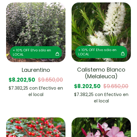
+ 10% OFF Efvo sólo en
+ 10% OFF Efvo sólo en
LOCAL
LOCAL
Calistemo Blanco
Laurentino
(Melaleuca)
$8.202,50
$9.650,00
$8.202,50
$9.650,00
$7.382,25
con
Efectivo en
$7.382,25
con
Efectivo en
el local
el local