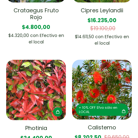
Crataegus Fruto
Cipres Leylandii
Rojo
$16.235,00
$4.800,00
$19.100,00
$4.320,00
con
Efectivo en
$14.611,50
con
Efectivo en
el local
el local
+ 10% OFF Efvo sólo en
LOCAL
Calistemo
Photinia
$8.202,50
$9.650,00
$24.400,00