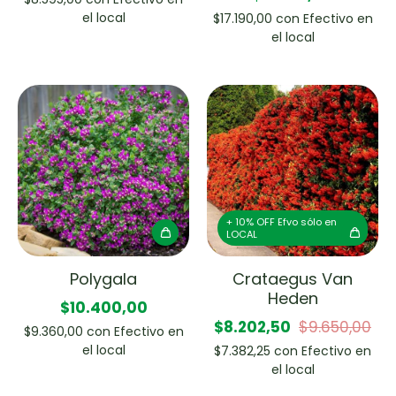
el local
$17.190,00
con
Efectivo en
el local
+ 10% OFF Efvo sólo en
LOCAL
Polygala
Crataegus Van
Heden
$10.400,00
$8.202,50
$9.650,00
$9.360,00
con
Efectivo en
el local
$7.382,25
con
Efectivo en
el local