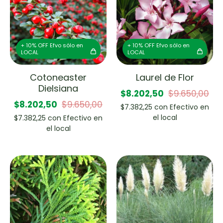
+ 10% OFF Efvo sólo en
+ 10% OFF Efvo sólo en
LOCAL
LOCAL
Cotoneaster
Laurel de Flor
Dielsiana
$8.202,50
$9.650,00
$8.202,50
$9.650,00
$7.382,25
con
Efectivo en
el local
$7.382,25
con
Efectivo en
el local