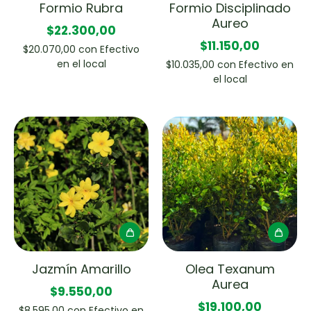
Formio Rubra
Formio Disciplinado
Aureo
$22.300,00
$11.150,00
$20.070,00
con
Efectivo
en el local
$10.035,00
con
Efectivo en
el local
Jazmín Amarillo
Olea Texanum
Aurea
$9.550,00
$19.100,00
$8.595,00
con
Efectivo en