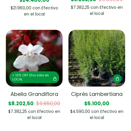
$7.382,25
con
Efectivo en
$21.960,00
con
Efectivo
el local
en el local
+ 10% OFF Efvo sólo en
LOCAL
Abelia Grandiflora
Ciprés Lambertiana
$8.202,50
$9.650,00
$5.100,00
$7.382,25
con
Efectivo en
$4.590,00
con
Efectivo en
el local
el local