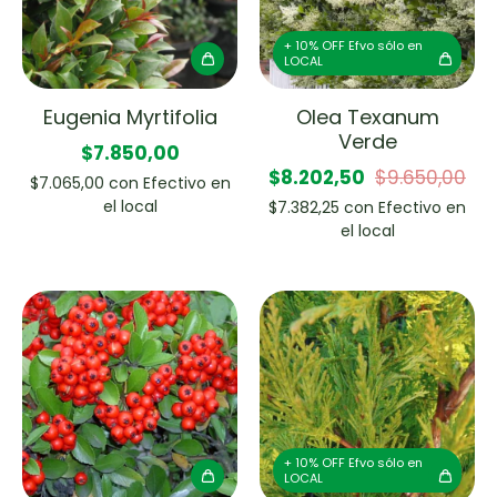
+ 10% OFF Efvo sólo en
LOCAL
Eugenia Myrtifolia
Olea Texanum
Verde
$7.850,00
$8.202,50
$9.650,00
$7.065,00
con
Efectivo en
el local
$7.382,25
con
Efectivo en
el local
+ 10% OFF Efvo sólo en
LOCAL