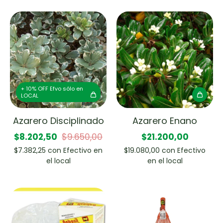
+ 10% OFF Efvo sólo en
LOCAL
Azarero Disciplinado
Azarero Enano
$8.202,50
$9.650,00
$21.200,00
$7.382,25
con
Efectivo en
$19.080,00
con
Efectivo
el local
en el local