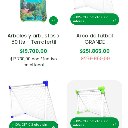
- 10% OFF ó 3 ctas sin
interés
Arboles y arbustos x
Arco de futbol
50 lts - Terrafertil
GRANDE
$19.700,00
$251.865,00
$279.850,00
$17.730,00
con
Efectivo
en el local
- 10% OFF ó 3 ctas sin
- 10% OFF ó 3 ctas sin
interés