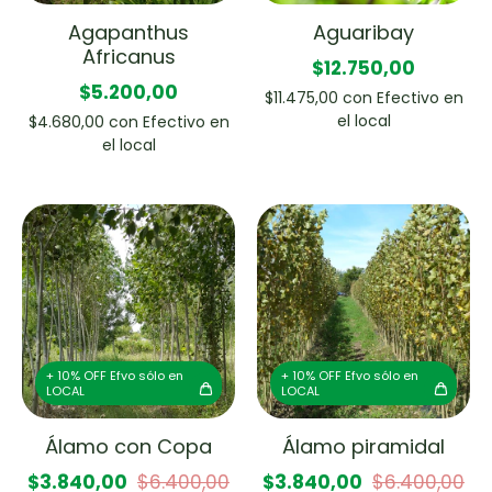
Agapanthus
Aguaribay
Africanus
$12.750,00
$5.200,00
$11.475,00
con
Efectivo en
el local
$4.680,00
con
Efectivo en
el local
+ 10% OFF Efvo sólo en
+ 10% OFF Efvo sólo en
LOCAL
LOCAL
Álamo con Copa
Álamo piramidal
$3.840,00
$6.400,00
$3.840,00
$6.400,00