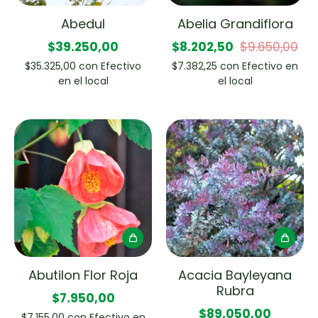
Abedul
Abelia Grandiflora
$39.250,00
$8.202,50
$9.650,00
$35.325,00
con
Efectivo
$7.382,25
con
Efectivo en
en el local
el local
Abutilon Flor Roja
Acacia Bayleyana
Rubra
$7.950,00
$89.050,00
$7.155,00
con
Efectivo en