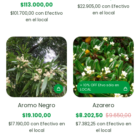
$113.000,00
$22.905,00
con
Efectivo
en el local
$101.700,00
con
Efectivo
en el local
+ 10% OFF Efvo sólo en
LOCAL
Aromo Negro
Azarero
$19.100,00
$8.202,50
$9.650,00
$17.190,00
con
Efectivo en
$7.382,25
con
Efectivo en
el local
el local