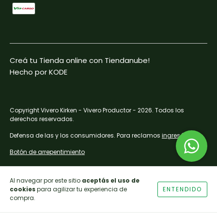
Creá tu Tienda online con Tiendanube!
Hecho por KODE
Copyright Vivero Kirken - Vivero Productor - 2026. Todos los
derechos reservados.
Defensa de las y los consumidores. Para reclamos
ingresá acá.
Botón de arrepentimiento
Al navegar por este sitio
aceptás el uso de
cookies
para agilizar tu experiencia de
ENTENDIDO
compra.