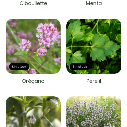
Ciboullette
Menta
Sin stock
Sin stock
Orégano
Perejíl