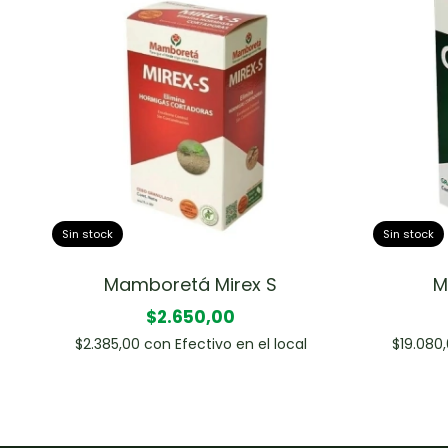
Sin stock
Sin stock
Mamboretá Mirex S
M
$2.650,00
$2.385,00
con
Efectivo en el local
$19.080