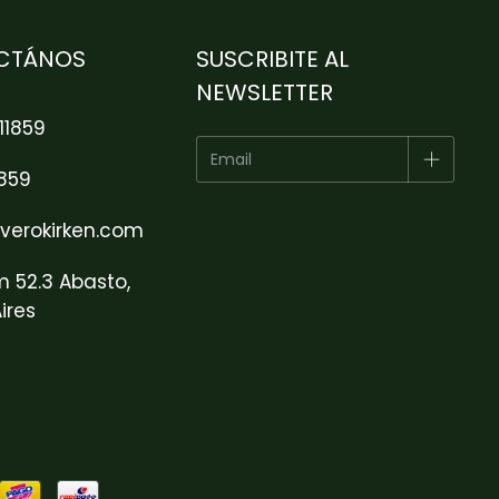
CTÁNOS
SUSCRIBITE AL
NEWSLETTER
11859
1859
verokirken.com
m 52.3 Abasto,
ires