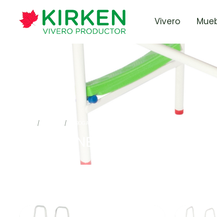
Vivero
Mueb
INICIO
/
JUEGOS
/
TOBOGANES
TOBOGANES