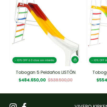
- 10% OFF ó 3 ctas sin interés
- 10% OFF ó
Tobogan 5 Peldaños LISTÓN
Toboga
$484.650,00
$538.500,00
$554
VIVERO KIRKE