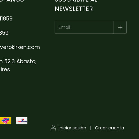
NEWSLETTER
11859
1859
verokirken.com
m 52.3 Abasto,
ires
Iniciar sesión
|
Crear cuenta