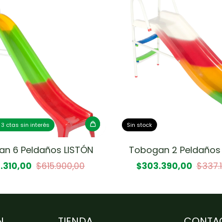
 3 ctas sin interés
Sin stock
n 6 Peldaños LISTÓN
Tobogan 2 Peldaños
.310,00
$615.900,00
$303.390,00
$337.
N
TIENDA
CONTA