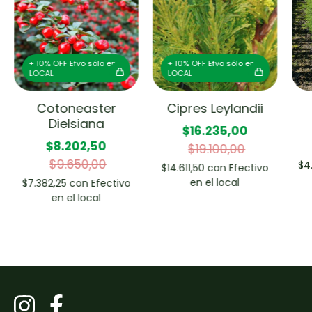
+ 10% OFF Efvo sólo en
+ 10% OFF Efvo sólo en
LOCAL
LOCAL
Cotoneaster
Cipres Leylandii
Dielsiana
$16.235,00
$8.202,50
$19.100,00
$9.650,00
$4
$14.611,50
con
Efectivo
en el local
$7.382,25
con
Efectivo
en el local