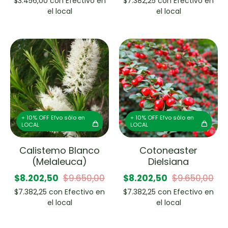
$3.456,00
con
Efectivo en
$7.382,25
con
Efectivo en
el local
el local
+ 10% OFF Efvo sólo en
+ 10% OFF Efvo sólo en
LOCAL
LOCAL
Calistemo Blanco
Cotoneaster
(Melaleuca)
Dielsiana
$8.202,50
$9.650,00
$8.202,50
$9.650,00
$7.382,25
con
Efectivo en
$7.382,25
con
Efectivo en
el local
el local