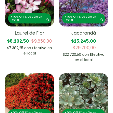
+ 10% OFF Efvo sólo en
+ 10% OFF Efvo sólo en
LOCAL
LOCAL
Laurel de Flor
Jacarandá
$8.202,50
$9.650,00
$25.245,00
$29.700,00
$7.382,25
con
Efectivo en
el local
$22.720,50
con
Efectivo
en el local
+ 10% OFF Efvo sólo en
+ 10% OFF Efvo sólo en