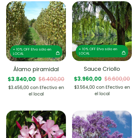
+ 10% OFF Efvo sólo en
+ 10% OFF Efvo sólo en
LOCAL
LOCAL
Sauce Criollo
Álamo piramidal
$3.960,00
$6.600,00
$3.840,00
$6.400,00
$3.564,00
con
Efectivo en
$3.456,00
con
Efectivo en
el local
el local