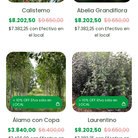
Calistemo
Abelia Grandiflora
$8.202,50
$9.650,00
$8.202,50
$9.650,00
$7.382,25
con
Efectivo en
$7.382,25
con
Efectivo en
el local
el local
+ 10% OFF Efvo sólo en
+ 10% OFF Efvo sólo en
LOCAL
LOCAL
Álamo con Copa
Laurentino
$3.840,00
$6.400,00
$8.202,50
$9.650,00