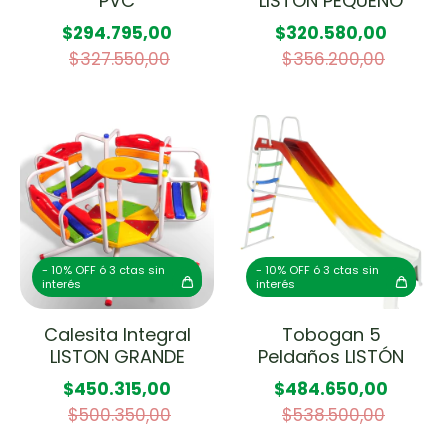
PVC
LISTON PEQUEÑO
$294.795,00
$320.580,00
$327.550,00
$356.200,00
- 10% OFF ó 3 ctas sin
- 10% OFF ó 3 ctas sin
interés
interés
Calesita Integral
Tobogan 5
LISTON GRANDE
Peldaños LISTÓN
$450.315,00
$484.650,00
$500.350,00
$538.500,00