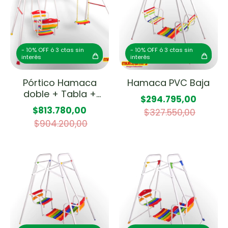
- 10% OFF ó 3 ctas sin
- 10% OFF ó 3 ctas sin
interés
interés
Pórtico Hamaca
Hamaca PVC Baja
doble + Tabla +
$294.795,00
Trapecio
$813.780,00
$327.550,00
$904.200,00