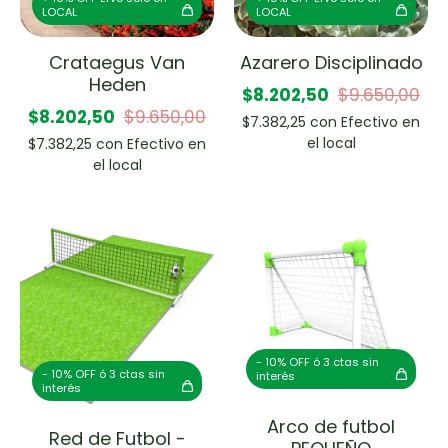
LOCAL
LOCAL
Crataegus Van
Azarero Disciplinado
Heden
$8.202,50
$9.650,00
$8.202,50
$9.650,00
$7.382,25
con
Efectivo en
el local
$7.382,25
con
Efectivo en
el local
- 10% OFF ó 3 ctas sin
- 10% OFF ó 3 ctas sin
interés
interés
Arco de futbol
Red de Futbol -