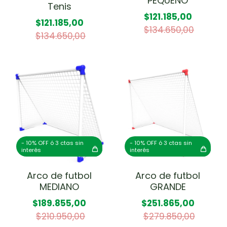
PEQUEÑO
Tenis
$121.185,00
$121.185,00
$134.650,00
$134.650,00
- 10% OFF ó 3 ctas sin
- 10% OFF ó 3 ctas sin
interés
interés
Arco de futbol
Arco de futbol
MEDIANO
GRANDE
$189.855,00
$251.865,00
$210.950,00
$279.850,00