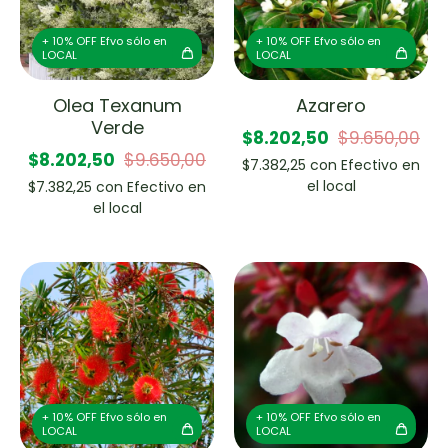
+ 10% OFF Efvo sólo en
+ 10% OFF Efvo sólo en
LOCAL
LOCAL
Olea Texanum
Azarero
Verde
$8.202,50
$9.650,00
$8.202,50
$9.650,00
$7.382,25
con
Efectivo en
el local
$7.382,25
con
Efectivo en
el local
+ 10% OFF Efvo sólo en
+ 10% OFF Efvo sólo en
LOCAL
LOCAL