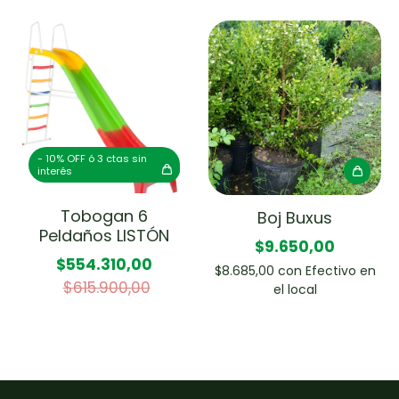
- 10% OFF ó 3 ctas sin
interés
Tobogan 6
Boj Buxus
Peldaños LISTÓN
$9.650,00
$554.310,00
$8.685,00
con
Efectivo en
$615.900,00
el local