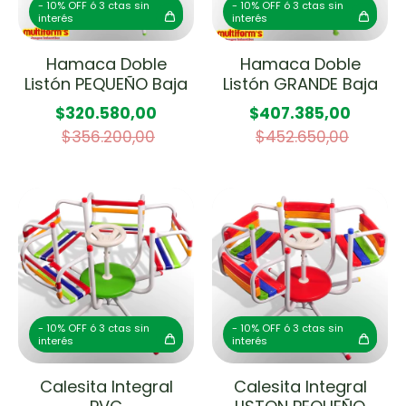
- 10% OFF ó 3 ctas sin
- 10% OFF ó 3 ctas sin
interés
interés
Hamaca Doble
Hamaca Doble
Listón PEQUEÑO Baja
Listón GRANDE Baja
$320.580,00
$407.385,00
$356.200,00
$452.650,00
- 10% OFF ó 3 ctas sin
- 10% OFF ó 3 ctas sin
interés
interés
Calesita Integral
Calesita Integral