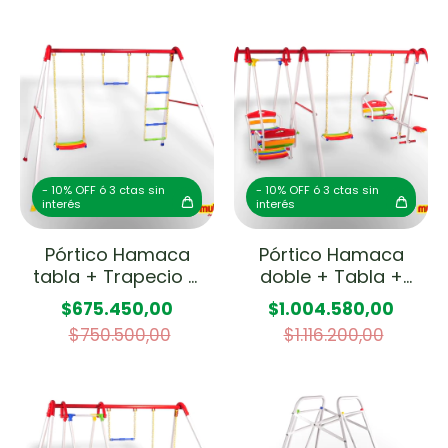
- 10% OFF ó 3 ctas sin
- 10% OFF ó 3 ctas sin
interés
interés
Pórtico Hamaca
Pórtico Hamaca
tabla + Trapecio +
doble + Tabla +
Escalera
Caballito + Hamaca
$675.450,00
$1.004.580,00
de Bebé
$750.500,00
$1.116.200,00