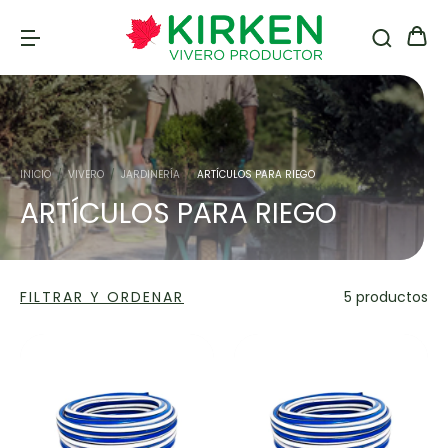
INICIO
/
VIVERO
/
JARDINERÍA
/
ARTÍCULOS PARA RIEGO
ARTÍCULOS PARA RIEGO
FILTRAR Y ORDENAR
5 productos