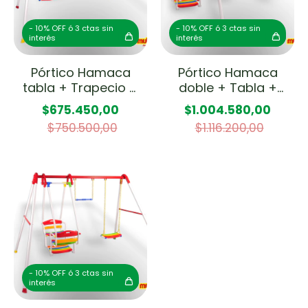
- 10% OFF ó 3 ctas sin
- 10% OFF ó 3 ctas sin
interés
interés
Pórtico Hamaca
Pórtico Hamaca
tabla + Trapecio +
doble + Tabla +
Escalera
Caballito + Hamaca
$675.450,00
$1.004.580,00
de Bebé
$750.500,00
$1.116.200,00
- 10% OFF ó 3 ctas sin
interés