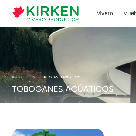
Vivero
Mueb
INICIO
/
JUEGOS
/
TOBOGANES ACÚATICOS
TOBOGANES ACÚATICOS