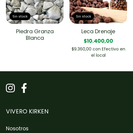
Sin stock
Sin stock
Piedra Granza
Leca Drenaje
Blanca
$10.400,00
$9.360,00
con
Efectivo en
el local
VIVERO KIRKEN
Nosotros