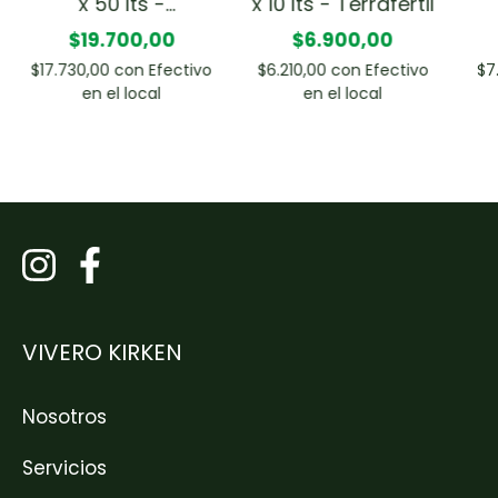
x 50 lts -
x 10 lts - Terrafertil
Terrafertil
$19.700,00
$6.900,00
$17.730,00
con
Efectivo
$6.210,00
con
Efectivo
$7
en el local
en el local
VIVERO KIRKEN
Nosotros
Servicios