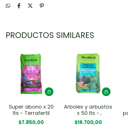
PRODUCTOS SIMILARES
Super abono x 20
Arboles y arbustos
lts - Terrafertil
x 50 lts -
p
Terrafertil
$7.850,00
$19.700,00