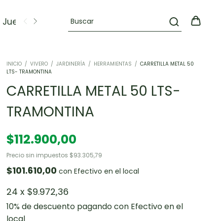
Juegos
OFERTAS
INICIO
/
VIVERO
/
JARDINERÍA
/
HERRAMIENTAS
/
CARRETILLA METAL 50
LTS- TRAMONTINA
CARRETILLA METAL 50 LTS-
TRAMONTINA
$112.900,00
Precio sin impuestos
$93.305,79
$101.610,00
con
Efectivo en el local
24
x
$9.972,36
10% de descuento
pagando con Efectivo en el
local