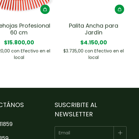
ehojas Profesional
Palita Ancha para
60 cm
Jardín
$15.800,00
$4.150,00
20,00
con
Efectivo en el
$3.735,00
con
Efectivo en el
local
local
CTÁNOS
SUSCRIBITE AL
NEWSLETTER
11859
1859