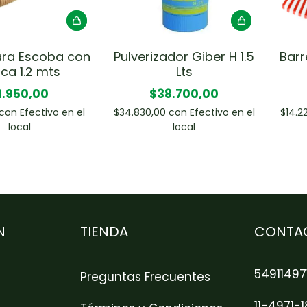
ra Escoba con
Pulverizador Giber H 1.5
Barr
ca 1.2 mts
Lts
1.950,00
$38.700,00
con
Efectivo en el
$34.830,00
con
Efectivo en el
$14.2
local
local
N
TIENDA
CONTA
54911497
Preguntas Frecuentes
11-4971-