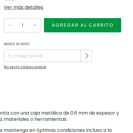
Ver más detalles
Entregas para el CP:
CAMBIAR CP
MEDIOS DE ENVÍO
No sé mi código postal
cuenta con una caja metálica de 0.6 mm de espesor y
a, materiales o herramientas.
se mantenga en óptimas condiciones incluso a la