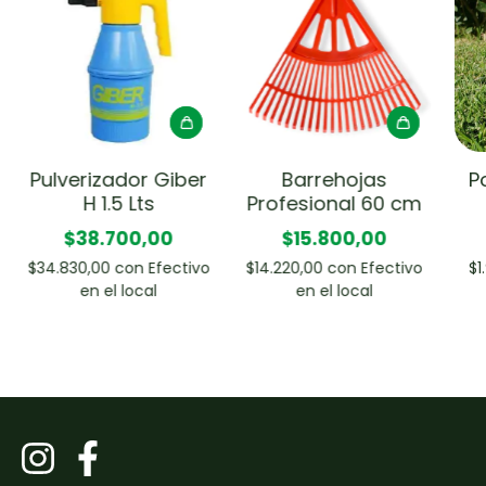
Pulverizador Giber
Barrehojas
P
H 1.5 Lts
Profesional 60 cm
$38.700,00
$15.800,00
$34.830,00
con
Efectivo
$14.220,00
con
Efectivo
$1
en el local
en el local