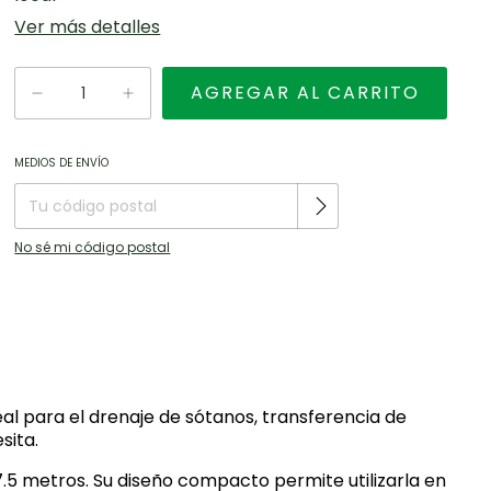
Ver más detalles
Entregas para el CP:
CAMBIAR CP
MEDIOS DE ENVÍO
No sé mi código postal
eal para el drenaje de sótanos, transferencia de
sita.
5 metros. Su diseño compacto permite utilizarla en