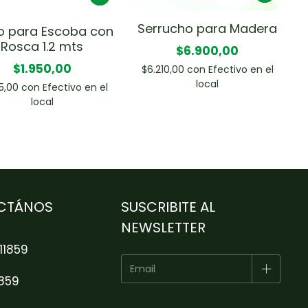
Serrucho para Madera
 para Escoba con
Rosca 1.2 mts
$6.900,00
$1.950,00
$6.210,00
con
Efectivo en el
local
55,00
con
Efectivo en el
local
CTÁNOS
SUSCRIBITE AL
NEWSLETTER
11859
1859