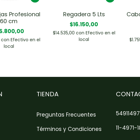
jas Profesional
Regadera 5 Lts
Cabo
60 cm
$16.150,00
5.800,00
$14.535,00
con
Efectivo en el
local
0
con
Efectivo en el
$1.7
local
N
TIENDA
CONTA
54911497
Preguntas Frecuentes
11-4971-
Términos y Condiciones