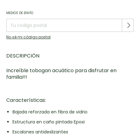
Entregas para el CP:
CAMBIAR CP
MEDIOS DE ENVÍO
No sé mi código postal
DESCRIPCIÓN
Increíble tobogan acuático para disfrutar en
familia!!!
Características:
Bajada reforzada en fibra de vidrio
Estructura en caño pintada Epoxi
Escalones antideslizantes