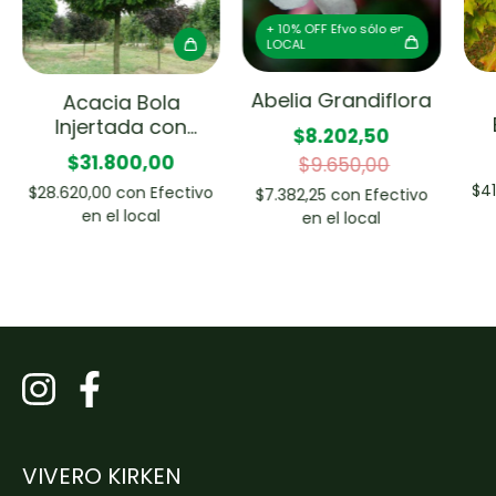
+ 10% OFF Efvo sólo en
LOCAL
Abelia Grandiflora
Acacia Bola
Injertada con
$8.202,50
Copa
$31.800,00
$9.650,00
$4
$28.620,00
con
Efectivo
$7.382,25
con
Efectivo
en el local
en el local
VIVERO KIRKEN