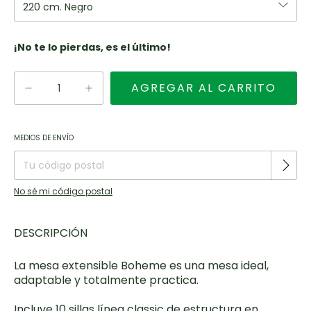
¡No te lo pierdas, es el último!
Entregas para el CP:
CAMBIAR CP
MEDIOS DE ENVÍO
No sé mi código postal
DESCRIPCIÓN
La mesa extensible Boheme es una mesa ideal,
adaptable y totalmente practica.
Incluye 10 sillas línea classic de estructura en