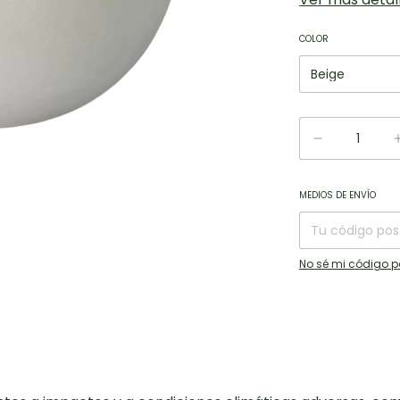
COLOR
Entregas para e
MEDIOS DE ENVÍO
No sé mi código p