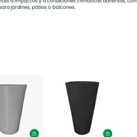
s a impactos y a condiciones climáticas adversas, como e
para jardines, patios o balcones.