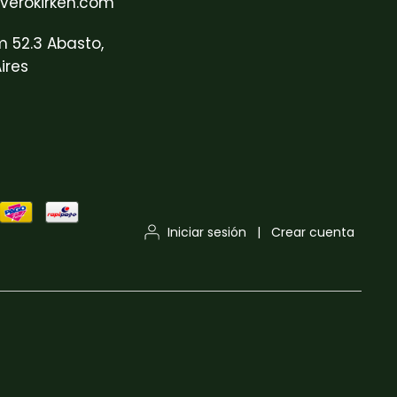
verokirken.com
m 52.3 Abasto,
ires
Iniciar sesión
|
Crear cuenta