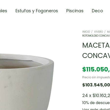
les
Estufas y Fogoneros
Piscinas
Deco
INICIO
/
VIVERO
/
MA
ROTOMOLDEO CONCAV
MACETA
CONCAV
$115.050
Precio sin impues
$103.545,0
24
x
$10.162,
10% de descu
Ver más detal