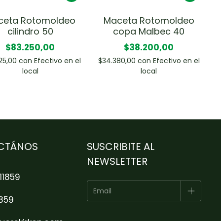
ceta Rotomoldeo
Maceta Rotomoldeo
cilindro 50
copa Malbec 40
$83.250,00
$38.200,00
25,00
con
Efectivo en el
$34.380,00
con
Efectivo en el
local
local
CTÁNOS
SUSCRIBITE AL
NEWSLETTER
11859
1859