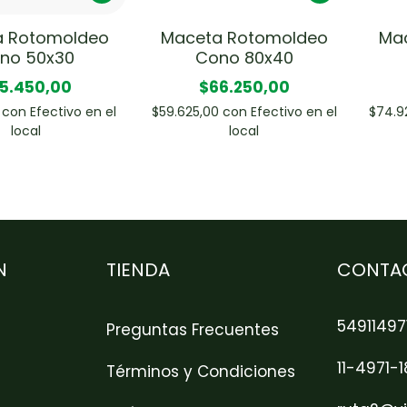
a Rotomoldeo
Maceta Rotomoldeo
Ma
no 50x30
Cono 80x40
5.450,00
$66.250,00
0
con
Efectivo en el
$59.625,00
con
Efectivo en el
$74.9
local
local
N
TIENDA
CONTA
54911497
Preguntas Frecuentes
11-4971-
Términos y Condiciones