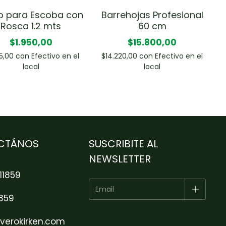
 para Escoba con
Barrehojas Profesional
Rosca 1.2 mts
60 cm
$1.950,00
$15.800,00
55,00
con
Efectivo en el
$14.220,00
con
Efectivo en el
local
local
CTÁNOS
SUSCRIBITE AL
NEWSLETTER
11859
1859
verokirken.com