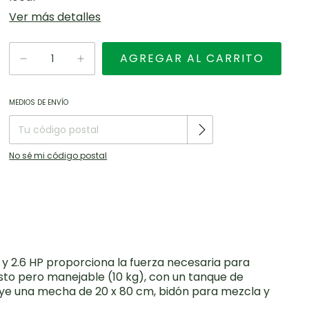
Ver más detalles
Entregas para el CP:
CAMBIAR CP
MEDIOS DE ENVÍO
No sé mi código postal
 y 2.6 HP proporciona la fuerza necesaria para
usto pero manejable (10 kg), con un tanque de
cluye una mecha de 20 x 80 cm, bidón para mezcla y