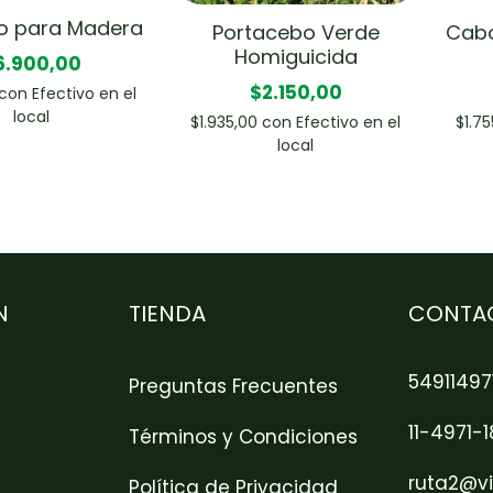
o para Madera
Portacebo Verde
Cabo
Homiguicida
6.900,00
$2.150,00
con
Efectivo en el
local
$1.935,00
con
Efectivo en el
$1.7
local
N
TIENDA
CONTA
54911497
Preguntas Frecuentes
11-4971-
Términos y Condiciones
ruta2@vi
Política de Privacidad