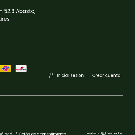
m 52.3 Abasto,
ires
Iniciar sesión
|
Crear cuenta
sá acá.
/
Botón de arrepentimiento