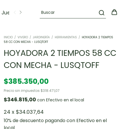
Juegos
OFERTAS
INICIO
/
VIVERO
/
JARDINERÍA
/
HERRAMIENTAS
/
HOYADORA 2 TIEMPOS
58 CC CON MECHA - LUSQTOFF
HOYADORA 2 TIEMPOS 58 CC
CON MECHA - LUSQTOFF
$385.350,00
Precio sin impuestos
$318.471,07
$346.815,00
con
Efectivo en el local
24
x
$34.037,64
10% de descuento
pagando con Efectivo en el
local