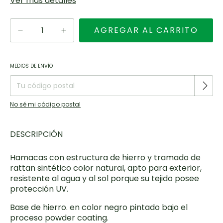
Ver más detalles
Entregas para el CP:
CAMBIAR CP
MEDIOS DE ENVÍO
No sé mi código postal
DESCRIPCIÓN
Hamacas con estructura de hierro y tramado de
rattan sintético color natural, apto para exterior,
resistente al agua y al sol porque su tejido posee
protección UV.
Base de hierro. en color negro pintado bajo el
proceso powder coating.