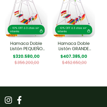
- 10% OFF ó 3 ctas sin
- 10% OFF ó 3 ctas sin
interés
interés
Hamaca Doble
Hamaca Doble
Listón PEQUEÑO
Listón GRANDE
Baja
Baja
$320.580,00
$407.385,00
$356.200,00
$452.650,00