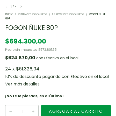
1
/
4
INICIO
/
ESTUFAS Y FOGONEROS
/
ASADORES Y FOGONEROS
/
FOGON ÑUKE
80P
FOGON ÑUKE 80P
$694.300,00
Precio sin impuestos
$573.801,65
$624.870,00
con
Efectivo en el local
24
x
$61.326,94
10% de descuento
pagando con Efectivo en el local
Ver más detalles
¡No te lo pierdas, es el último!