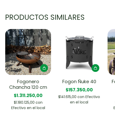
PRODUCTOS SIMILARES
Fogonero
Fogon Ñuke 40
F
Chancha 120 cm
$157.350,00
$1.311.250,00
$141.615,00
con
Efectivo
en el local
$1.180.125,00
con
Efectivo en el local