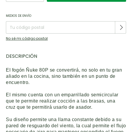
Entregas para el CP:
CAMBIAR CP
MEDIOS DE ENVÍO
No sé mi código postal
DESCRIPCIÓN
El fogón Ñuke 80P se convertirá, no solo en tu gran
aliado en la cocina, sino también en un punto de
encuentro.
El mismo cuenta con un emparrillado semicircular
que te permite realizar cocción a las brasas, una
cruz que te permitirá usarlo de asador.
Su diseño permite una llama constante debido a su
pared de resguardo del viento, la cual permite el flujo
necesario de aire para mantener encendido el fuego.