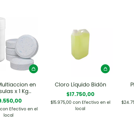
Multiaccion en
Cloro Líquido Bidón
P
ulas x 1 Kg
$17.750,00
ATACLOR
9.550,00
$15.975,00
con
Efectivo en el
$24.7
local
0
con
Efectivo en el
local