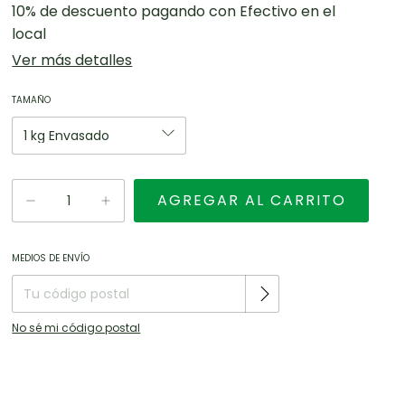
10% de descuento
pagando con Efectivo en el
local
Ver más detalles
TAMAÑO
Entregas para el CP:
CAMBIAR CP
MEDIOS DE ENVÍO
No sé mi código postal