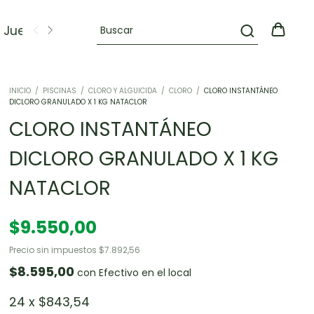
Juegos
OFERTAS
INICIO
/
PISCINAS
/
CLORO Y ALGUICIDA
/
CLORO
/
CLORO INSTANTÁNEO
DICLORO GRANULADO X 1 KG NATACLOR
CLORO INSTANTÁNEO
DICLORO GRANULADO X 1 KG
NATACLOR
$9.550,00
Precio sin impuestos
$7.892,56
$8.595,00
con
Efectivo en el local
24
x
$843,54