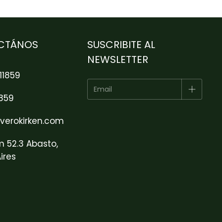
CTÁNOS
SUSCRIBITE AL
NEWSLETTER
11859
1859
verokirken.com
m 52.3 Abasto,
ires